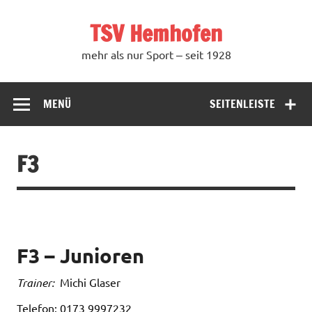
Zum
Inhalt
TSV Hemhofen
springen
mehr als nur Sport ‒ seit 1928
MENÜ
SEITENLEISTE
F3
F3 – Junioren
Trainer:
Michi Glaser
Telefon: 0173 9997232