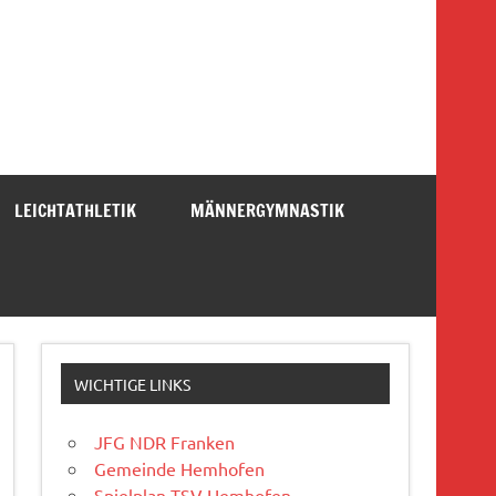
LEICHTATHLETIK
MÄNNERGYMNASTIK
WICHTIGE LINKS
JFG NDR Franken
Gemeinde Hemhofen
Spielplan TSV Hemhofen